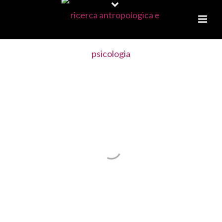
I PERCORSI PER
BAMBINI
LABORATORI PER FARE TEATRO
DELL'ANIMA