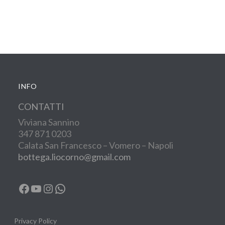
INFO
CONTATTI
Viviana Sannino
347 871 0203
Calata San Francesco – Vomero – Napoli
bottega.liocorno@gmail.com
Facebook
YouTube
Instagram
WhatsApp
Privacy Policy