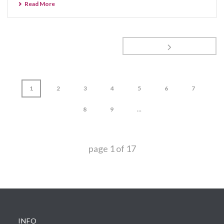
Read More
1
2
3
4
5
6
7
8
9
...
page
1
of
17
INFO