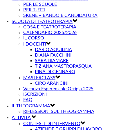
PER LE SCUOLE
PER TUTTI
SKENE – BANDO E CANDIDATURA
SCUOLA DI TEATROTERAPIA
COSA È TEATROTERAPIA
CALENDARIO 2025/2026
IL CORSO
I DOCENTI
DARIO AQUILINA
DIANA FACCHINI
SARA DIAMARE
TIZIANA MASTROPASQUA
PINA DI GENNARO
MASTERCLASS
CIRO ARANCINI
Vacanza Esperenziale Ortigia 2025
ISCRIZIONI
FAQ
IL THEOGRAMMA
RIFLESSIONI SUL THEOGRAMMA
ATTIVITA’
CONTESTI DI INTERVENTO
AZIENDE E GRUPPI DI LAVORO