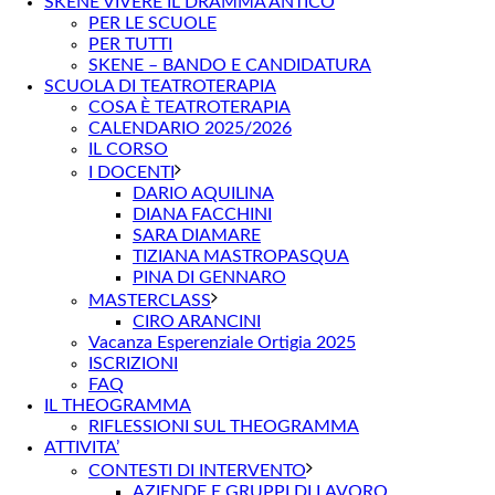
SKENÈ VIVERE IL DRAMMA ANTICO
PER LE SCUOLE
PER TUTTI
SKENE – BANDO E CANDIDATURA
SCUOLA DI TEATROTERAPIA
COSA È TEATROTERAPIA
CALENDARIO 2025/2026
IL CORSO
I DOCENTI
DARIO AQUILINA
DIANA FACCHINI
SARA DIAMARE
TIZIANA MASTROPASQUA
PINA DI GENNARO
MASTERCLASS
CIRO ARANCINI
Vacanza Esperenziale Ortigia 2025
ISCRIZIONI
FAQ
IL THEOGRAMMA
RIFLESSIONI SUL THEOGRAMMA
ATTIVITA’
CONTESTI DI INTERVENTO
AZIENDE E GRUPPI DI LAVORO