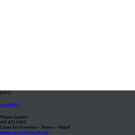
INFO
CONTATTI
Viviana Sannino
347 871 0203
Calata San Francesco – Vomero – Napoli
bottega.liocorno@gmail.com