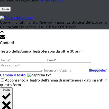
secondo le regole della
privacy policy
Invia
Copyright Tutti i diritti Riservati - a.p.s. La Bottega del Liocorno
Calata San Francesco, 14 - CF 94007010633
Contatti
Teatro della'Anima Teatroterapia da oltre 30 anni.
Illeggibile?
Cambia il testo.
Acconsento a Teatro dell'anima di mantenere i dati inseriti in
questo form.
Invia