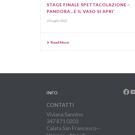
STAGE FINALE SPETTACOLAZIONE –
PANDORA…E IL VASO SI APRI’
24 Luglio 2022
Read More
Fac
Y
INFO
CONTATTI
Viviana Sannino
347 871 0203
Calata San Francesco –