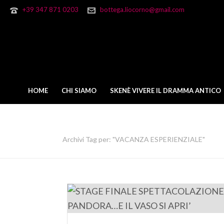
+39 347 871 0203
bottega.liocorno@gmail.com
HOME
CHI SIAMO
SKENÈ VIVERE IL DRAMMA ANTICO
ARCHIVES
Archivi Tag per: "VACANZA ESPERIENZIALE"