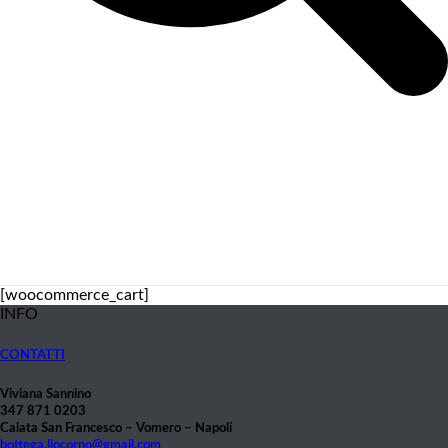
[woocommerce_cart]
INFO
CONTATTI
Viviana Sannino
347 871 0203
Calata San Francesco – Vomero – Napoli
bottega.liocorno@gmail.com