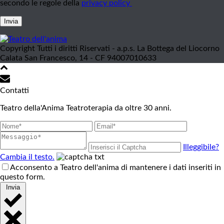
secondo le regole della
privacy policy
Invia
Copyright Tutti i diritti Riservati - a.p.s. La Bottega del Liocorno
Calata San Francesco, 14 - CF 94007010633
Contatti
Teatro della'Anima Teatroterapia da oltre 30 anni.
Illeggibile?
Cambia il testo.
Acconsento a Teatro dell'anima di mantenere i dati inseriti in
questo form.
Invia