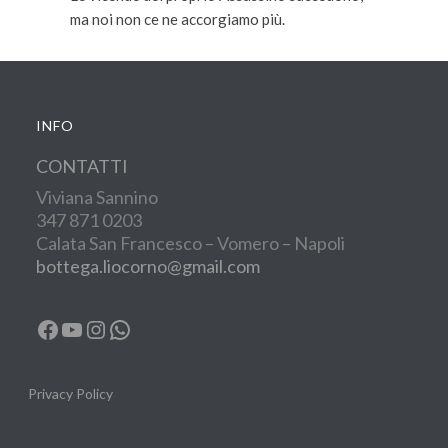
ma noi non ce ne accorgiamo più.
INFO
CONTATTI
Viviana Sannino
347 871 0203
Calata San Francesco – Vomero – Napoli
bottega.liocorno@gmail.com
Facebook
YouTube
Instagram
WhatsApp
Privacy Policy