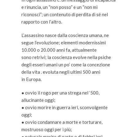
e rinuncia, un “non posso” e un “non mi
riconosci”; un contenuto di perdita di sé nel
rapporto con l’altro.
L’assassino nasce dalla coscienza umana, ne
segue l’evoluzione; elementi modernissimi
10.000 o 20.000 anni fa, attualmente
sono retrivi; la coscienza evolve nella psiche
degli esseri umani un po’ come la concezione
della vita . evoluta negli ultimi 500 anni
in Europa.
● ovvio il rogo per una strega nel ‘500,
allucinante oggi;
● ovvio morire in guerra ieri, sconvolgente
oggi;
● ovvio condannare a morte e torturare,
mostruoso oggi per i più;
● naturale morire di parto o di febbri ieri,