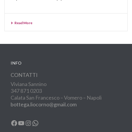
Read More
INFO
CONTATTI
Viviana Sannino
347 871 0203
Calata San Francesco – Vomero – Napoli
bottega.liocorno@gmail.com
Facebook
YouTube
Instagram
WhatsApp