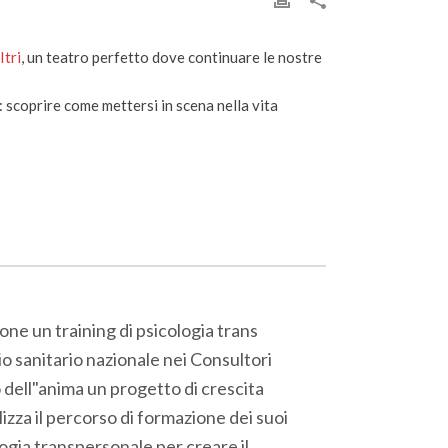
Itri
, un teatro perfetto dove contin
uare le nostre
 scoprire come mettersi in scena nella vita
ne un training di psicologia trans
 sanitario nazionale nei Consultori
o dell"anima un progetto di crescita
lizza il percorso di formazione dei suoi
ologia transpersonale per creare il