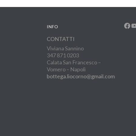
Fac
Y
INFO
CONTATTI
Viviana Sannino
347 871 0203
Calata San Francesco –
Vomero – Napoli
bottega.liocorno@gmail.com