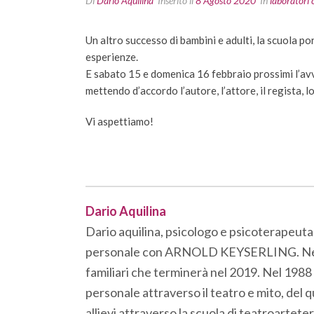
Di
Dario Aquilina
Inserito il
8 Agosto 2020
In
laboratori 
Un altro successo di bambini e adulti, la scuola por
esperienze.
E sabato 15 e domenica 16 febbraio prossimi l’avv
mettendo d’accordo l’autore, l’attore, il regista, l
Vi aspettiamo!
Dario Aquilina
Dario aquilina, psicologo e psicoterapeuta
personale con ARNOLD KEYSERLING. Nel 1982
familiari che terminerà nel 2019. Nel 1988 
personale attraverso il teatro e mito, del q
allievi attraverso la scuola di teatroartete