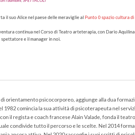
con i bambini
,
SPETTACOLI
ta il suo Alice nel paese delle meraviglie al
Punto 0 spazio cultura di 
entura continua nel Corso di Teatro arteterapia, con Dario Aquilina:
o spettatore e il manager in noi.
 di orientamento psicocorporeo, aggiunge alla dua formazio
 comincia la sua attività di psicoterapeuta nel servizio
con il regista e coach francese Alain Valade, fonda il teatr
uale condivide tutto il percorso e le scelte. Nel 2014 forma
rapia ancora attiva. Nel 2020 raccoglie i suoi scritti di psic