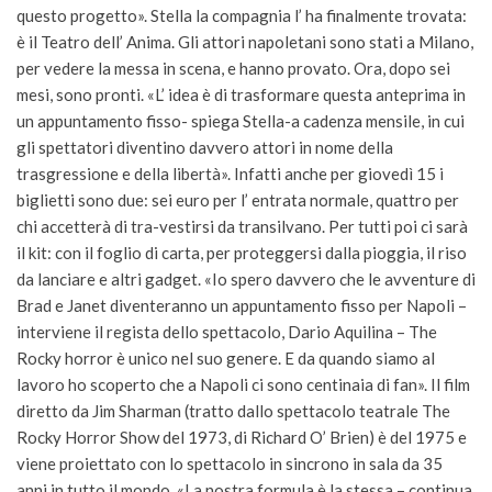
questo progetto». Stella la compagnia l’ ha finalmente trovata:
è il Teatro dell’ Anima. Gli attori napoletani sono stati a Milano,
per vedere la messa in scena, e hanno provato. Ora, dopo sei
mesi, sono pronti. «L’ idea è di trasformare questa anteprima in
un appuntamento fisso- spiega Stella-a cadenza mensile, in cui
gli spettatori diventino davvero attori in nome della
trasgressione e della libertà». Infatti anche per giovedì 15 i
biglietti sono due: sei euro per l’ entrata normale, quattro per
chi accetterà di tra-vestirsi da transilvano. Per tutti poi ci sarà
il kit: con il foglio di carta, per proteggersi dalla pioggia, il riso
da lanciare e altri gadget. «Io spero davvero che le avventure di
Brad e Janet diventeranno un appuntamento fisso per Napoli –
interviene il regista dello spettacolo, Dario Aquilina – The
Rocky horror è unico nel suo genere. E da quando siamo al
lavoro ho scoperto che a Napoli ci sono centinaia di fan». Il film
diretto da Jim Sharman (tratto dallo spettacolo teatrale The
Rocky Horror Show del 1973, di Richard O’ Brien) è del 1975 e
viene proiettato con lo spettacolo in sincrono in sala da 35
anni in tutto il mondo. «La nostra formula è la stessa – continua