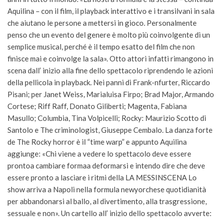
Aquilina – con il film, il playback interattivo e i transilvani in sala
che aiutano le persone a mettersi in gioco. Personalmente
penso che un evento del genere è molto più coinvolgente di un
semplice musical, perché è il tempo esatto del film che non
finisce mai e coinvolge la sala». Otto attori infatti rimangono in
scena dall’ inizio alla fine dello spettacolo riprendendo le azioni
della pellicola in playback. Nei panni di Frank-nfurter, Riccardo
Pisani; per Janet Weiss, Marialuisa Firpo; Brad Major, Armando
Cortese; Riff Raff, Donato Giliberti; Magenta, Fabiana
Masullo; Columbia, Tina Volpicelli; Rocky: Maurizio Scotto di
Santolo e The criminologist, Giuseppe Cembalo. La danza forte
de The Rocky horror è il “time warp” e appunto Aquilina
aggiunge: «Chi viene a vedere lo spettacolo deve essere
prontoa cambiare formaa deformarsi e intendo dire che deve
essere pronto a lasciare i ritmi della LA MESSINSCENA Lo
show arriva a Napoli nella formula newyorchese quotidianità
per abbandonarsi al ballo, al divertimento, alla trasgressione,
sessuale e non». Un cartello all’ inizio dello spettacolo avverte: