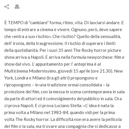
È TEMPO di “cambiare” forma, ritmo, vita. Di lasciarsi andare. E
tempo di entrare a cinema e vivere. Ognuno, però, deve sapere
che «entra a suo rischio». Che rischio? Quello della sensualità,
dell’ ironia, della trasgressione. Il rischio di superare i limiti
della quotidianità. Per i suoi 35 anni The Rocky horror picture
show arriva a Napoli. E arriva nella formula newyorchese: film e
show dal vivo. L’ appuntamento per l’ anteprima è al
Multicinema Modernissimo, giovedì 15 aprile (ore 21.30). New
York, Londra e Milano (tra gli altri) propongono e
ripropongono – in una tradizione ormai consolidata – la
proiezione del film, con la messa in scena contemporanea in sala
da parte di attori ed il coinvolgimento del pubblico in sala. Ora
ci prova Napoli. E ci prova Luciano Stella: «L’ idea è nata la
prima volta a Milano nel 1983-84, quando vidi per la prima
volta The Rocky horror. La difficoltà non era avere la pellicola
del film o la sala, ma trovare una compagnia che si dedicasse a