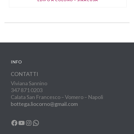
INFO
CONTATTI
Viviana Sannino
347 871 0203
Calata San Francesco – Vomero – Napoli
bottega.liocorno@gmail.com
Facebook
YouTube
Instagram
WhatsApp