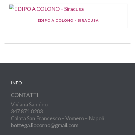
EDIPO A COLONO – SIRACUSA
INFO
CONTATTI
Viviana Sannino
347 871 0203
Calata San Francesco – Vomero – Napoli
bottega.liocorno@gmail.com