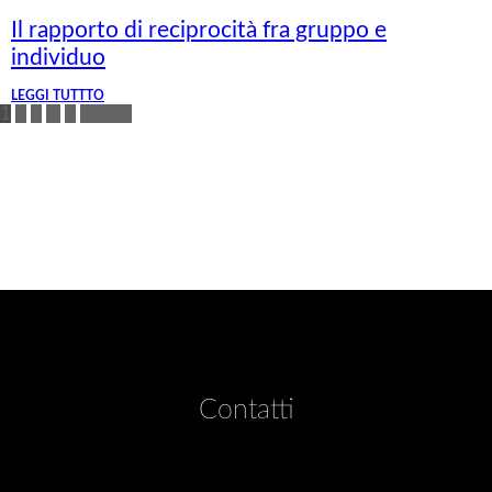
Il rapporto di reciprocità fra gruppo e
individuo
LEGGI TUTTTO
1
2
3
…
9
Next »
Contatti